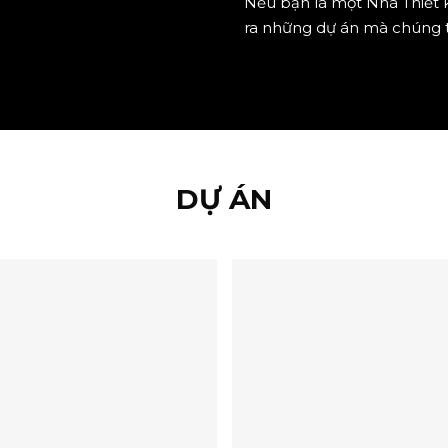
Nếu bạn là một Nhà Thiết 
ra những dự án mà chúng t
DỰ ÁN