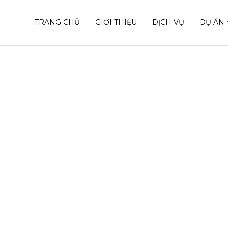
TRANG CHỦ
GIỚI THIỆU
DỊCH VỤ
DỰ ÁN